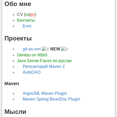
Обо мне
CV (
ru
|
en
)
Контакты
Блог
Проекты
git-as-svn
NEW
Gentoo on N8x0
Java Server Faces по-русски
Репозиторий Maven 2
AutoDAO
Maven
ArgoUML Maven Plugin
Maven Spring BeanDoc Plugin
Мысли